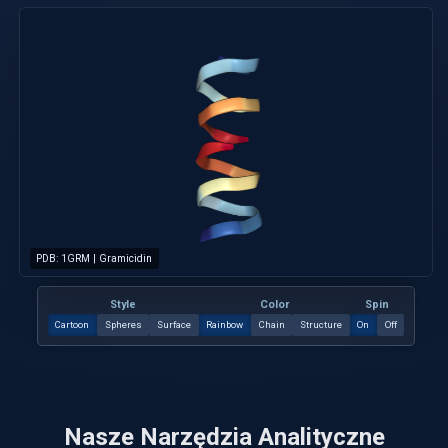
PDB: 1GRM | Gramicidin
Style
Color
Spin
Cartoon
Spheres
Surface
Rainbow
Chain
Structure
On
Off
Nasze Narzędzia Analityczne