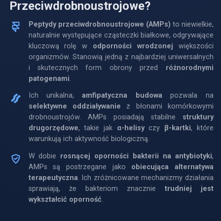
Przeciwdrobnoustrojowe?
Peptydy przeciwdrobnoustrojowe (AMPs)
to niewielkie,
naturalnie występujące cząsteczki białkowe, odgrywające
kluczową rolę w
odporności wrodzonej
większości
organizmów. Stanowią jedną z najbardziej uniwersalnych
i skutecznych form obrony przed
różnorodnymi
patogenami
.
Ich unikalna,
amfipatyczna budowa
pozwala na
selektywne oddziaływanie
z błonami komórkowymi
drobnoustrojów. AMPs posiadają stabilne
struktury
drugorzędowe
, takie jak
α-helisy
czy
β-kartki
, które
warunkują ich aktywność biologiczną.
W dobie
rosnącej oporności bakterii na antybiotyki
,
AMPs są postrzegane jako
obiecująca alternatywa
terapeutyczna
. Ich zróżnicowane mechanizmy działania
sprawiają, że bakteriom znacznie
trudniej jest
wykształcić oporność
.