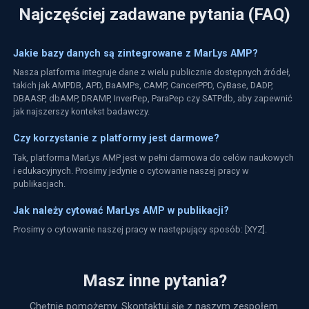
Najczęściej zadawane pytania (FAQ)
Jakie bazy danych są zintegrowane z MarLys AMP?
Nasza platforma integruje dane z wielu publicznie dostępnych źródeł,
takich jak
AMPDB
,
APD
,
BaAMPs
,
CAMP
,
CancerPPD
,
CyBase
,
DADP
,
DBAASP
,
dbAMP
,
DRAMP
,
InverPep
,
ParaPep
czy
SATPdb
, aby zapewnić
jak najszerszy kontekst badawczy.
Czy korzystanie z platformy jest darmowe?
Tak, platforma MarLys AMP jest w pełni darmowa do celów naukowych
i edukacyjnych. Prosimy jedynie o cytowanie naszej pracy w
publikacjach.
Jak należy cytować MarLys AMP w publikacji?
Prosimy o cytowanie naszej pracy w następujący sposób: [XYZ].
Masz inne pytania?
Chętnie pomożemy. Skontaktuj się z naszym zespołem.